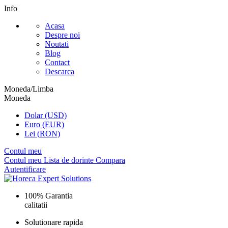
Info
Acasa
Despre noi
Noutati
Blog
Contact
Descarca
Moneda/Limba
Moneda
Dolar (USD)
Euro (EUR)
Lei (RON)
Contul meu
Contul meu
Lista de dorinte
Compara
Autentificare
100% Garantia
calitatii
Solutionare rapida