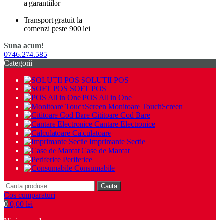
a garantiilor
Transport gratuit la
comenzi peste 900 lei
Suna acum!
0746.274.585
Categorii
SOLUTII POS
SOFT POS
POS All in One
Monitoare TouchScreen
Cititoare Cod Bare
Cantare Electronice
Calculatoare
Imprimante Sectie
Case de Marcat
Periferice
Consumabile
Cauta
Cos cumparaturi
0
0,00 lei