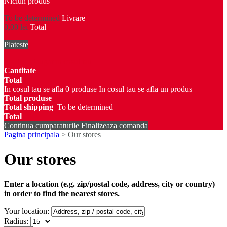
Niciun produs
To be determined
Livrare
0,00 lei
Total
Plateste
Produs adaugat in cosul tau
Cantitate
Total
In cosul tau se afla
0
produse
In cosul tau se afla un produs
Total produse
Total shipping
To be determined
Total
Continua cumparaturile
Finalizeaza comanda
Pagina principala
>
Our stores
Our stores
Enter a location (e.g. zip/postal code, address, city or country)
in order to find the nearest stores.
Your location:
Radius: