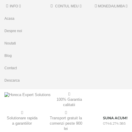
INFO
CONTUL MEU
MONEDA/LIMBA
Acasa
Despre noi
Noutati
Blog
Contact
Descarca
100% Garantia
calitatii
Solutionare rapida
Transport gratuit la
SUNA ACUM!
a garantiilor
comenzi peste 900
0746.274.585
lei