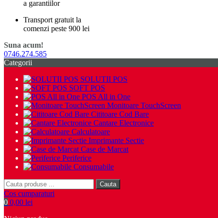
a garantiilor
Transport gratuit la
comenzi peste 900 lei
Suna acum!
0746.274.585
Categorii
SOLUTII POS
SOFT POS
POS All in One
Monitoare TouchScreen
Cititoare Cod Bare
Cantare Electronice
Calculatoare
Imprimante Sectie
Case de Marcat
Periferice
Consumabile
Cauta
Cos cumparaturi
0
0,00 lei