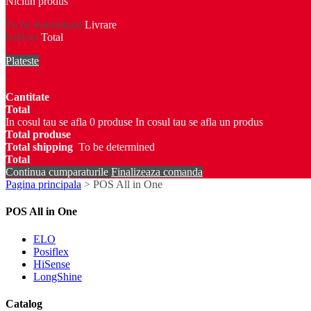
Niciun produs
To be determined
Livrare
0,00 lei
Total
Plateste
Produs adaugat in cosul tau
Cantitate
Total
In cosul tau se afla
0
produse
In cosul tau se afla un produs
Total produse
Total shipping
To be determined
Total
Continua cumparaturile
Finalizeaza comanda
Pagina principala
>
POS All in One
POS All in One
ELO
Posiflex
HiSense
LongShine
Catalog