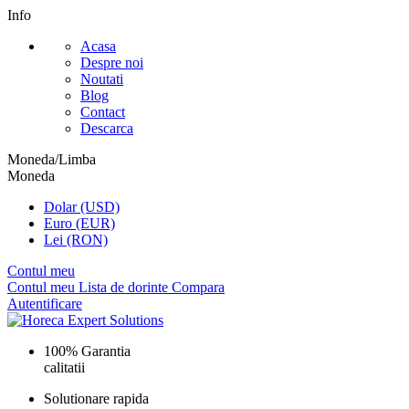
Info
Acasa
Despre noi
Noutati
Blog
Contact
Descarca
Moneda/Limba
Moneda
Dolar (USD)
Euro (EUR)
Lei (RON)
Contul meu
Contul meu
Lista de dorinte
Compara
Autentificare
100% Garantia
calitatii
Solutionare rapida