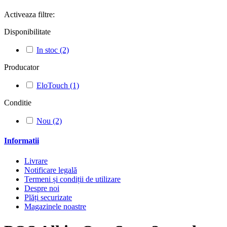
Activeaza filtre:
Disponibilitate
In stoc
(2)
Producator
EloTouch
(1)
Conditie
Nou
(2)
Informatii
Livrare
Notificare legală
Termeni și condiții de utilizare
Despre noi
Plăți securizate
Magazinele noastre