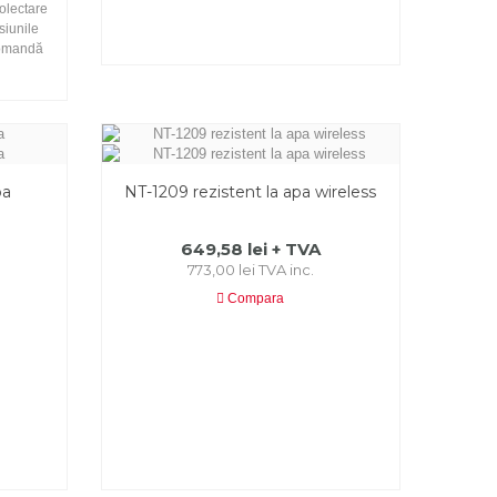
 colectare
siunile
comandă
pa
NT-1209 rezistent la apa wireless
649,58 lei + TVA
773,00 lei TVA inc.
Compara