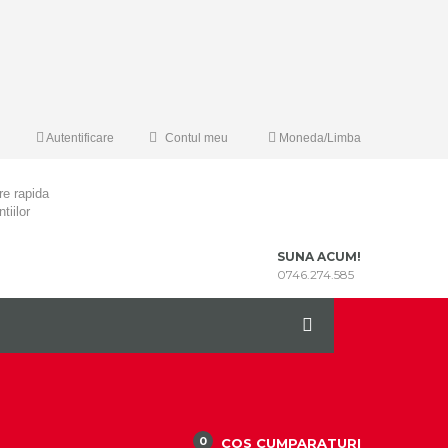
Autentificare
Contul meu
Moneda/Limba
re rapida
tiilor
SUNA ACUM!
0746.274.585
0
COS CUMPARATURI