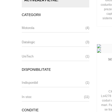
ACTIVEAZA FILTRE:
folo
codurilo
preze
capt
CATEGORII
sistemu
Motorola
(4)
Datalogic
(3)
UniTech
(1)
M
DISPONIBILITATE
Indisponibil
(1)
Ci
Ls4278 
In stoc
(11)
coduri 
mari. Fu
se tr
CONDITIE