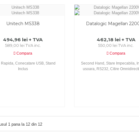
Unitech MS338
Datalogic Magellan 220
494,96 lei + TVA
462,18 lei + TVA
589,00 lei TVA inc.
550,00 lei TVA inc.
Compara
Compara
re Rapida, Conecatare USB, Stand
Second Hand, Stare Impecabila, In
Inclus
usoara, RS232, Citire Omnidirect
usul 1 pana la 12 din 12