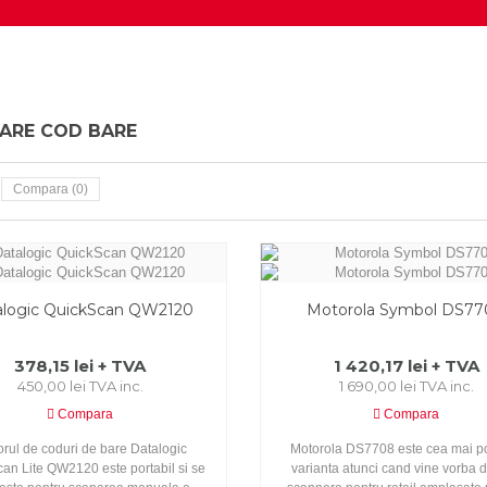
OARE COD BARE
Compara (
0
)
alogic QuickScan QW2120
Motorola Symbol DS7
378,15 lei + TVA
1 420,17 lei + TVA
450,00 lei TVA inc.
1 690,00 lei TVA inc.
Compara
Compara
torul de coduri de bare Datalogic
Motorola DS7708 este cea mai pot
an Lite QW2120 este portabil si se
varianta atunci cand vine vorba 