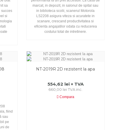
pe blat
performanta la un pret accesibil. La casa de
nit sa
marcat, in depozit, in salonul de spital sau
e succes
in biblioteca scolii, scanerul Motorola
el si
LS2208 asigura viteza si acuratete in
hnologia
scanare, crescand productivitatea si
tati
eficienta angajatilor odata cu reducerea
poate
costului total de intretinere.
08
NT-2019R 2D rezistent la apa
554,62 lei + TVA
660,00 lei TVA inc.
Compara
9208
la, fiind
lă sau
abil pe
iuni de