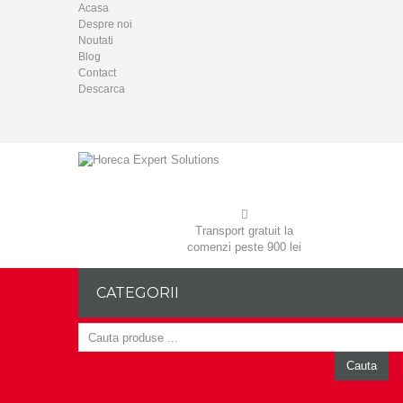
Acasa
Despre noi
Noutati
Blog
Contact
Descarca
Transport gratuit la
comenzi peste 900 lei
CATEGORII
Cauta