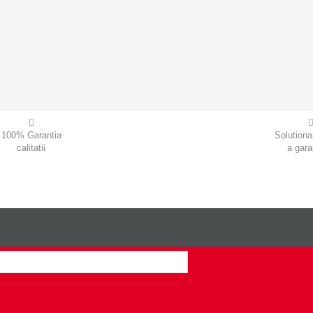
100% Garantia
Solutiona
calitatii
a garan