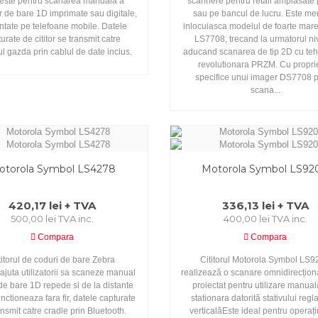
seste pentru scanarea manuala a
scannere pentru retail amplasate 
r de bare 1D imprimate sau digitale,
sau pe bancul de lucru. Este me
ntate pe telefoane mobile. Datele
inlocuiasca modelul de foarte mar
urate de cititor se transmit catre
LS7708, trecand la urmatorul niv
l gazda prin cablul de date inclus.
aducand scanarea de tip 2D cu te
revolutionara PRZM. Cu proprie
specifice unui imager DS7708 
scana...
otorola Symbol LS4278
Motorola Symbol LS92
420,17 lei + TVA
336,13 lei + TVA
500,00 lei TVA inc.
400,00 lei TVA inc.
Compara
Compara
titorul de coduri de bare Zebra
Cititorul Motorola Symbol LS
ajuta utilizatorii sa scaneze manual
realizează o scanare omnidirecționa
de bare 1D repede si de la distante
proiectat pentru utilizare manua
nctioneaza fara fir, datele capturate
stationara datorită stativului regl
ansmit catre cradle prin Bluetooth.
verticalăEste ideal pentru operaț