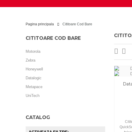
Pagina principala
Cititoare Cod Bare
CITIT
CITITOARE COD BARE
Motorola
Zebra
Honeywell
Datalogic
Dat
Metapace
UniTech
CATALOG
Citi
QuickSc