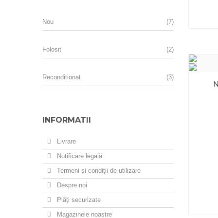
Nou
(7)
Folosit
(2)
Reconditionat
(3)
N
INFORMATII
Livrare
Notificare legală
Termeni și condiții de utilizare
Despre noi
Plăți securizate
Magazinele noastre