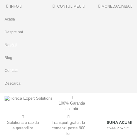
INFO
CONTUL MEU
MONEDA/LIMBA
Acasa
Despre noi
Noutati
Blog
Contact
Descarca
100% Garantia
calitatii
Solutionare rapida
Transport gratuit la
SUNA ACUM!
a garantiilor
comenzi peste 900
0746.274.585
lei