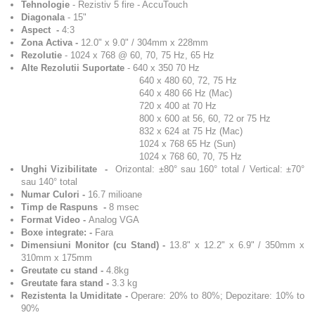
Tehnologie
- Rezistiv 5 fire - AccuTouch
Diagonala
- 15"
Aspect -
4:3
Zona Activa -
12.0" x 9.0" / 304mm x 228mm
Rezolutie
-
1024 x 768 @ 60, 70, 75 Hz, 65 Hz
Alte Rezolutii Suportate
-
640 x 350 70 Hz
640 x 480 60, 72, 75 Hz
640 x 480 66 Hz (Mac)
720 x 400 at 70 Hz
800 x 600 at 56, 60, 72 or 75 Hz
832 x 624 at 75 Hz (Mac)
1024 x 768 65 Hz (Sun)
1024 x 768 60, 70, 75 Hz
Unghi Vizibilitate -
O
rizontal: ±80° sau 160° total / Vertical: ±70°
sau 140° total
Numar Culori -
16.7 milioane
Timp de Raspuns -
8 msec
Format Video -
Analog VGA
Boxe integrate: -
Fara
Dimensiuni Monitor (cu Stand) -
13.8" x 12.2" x 6.9" / 350mm x
310mm x 175mm
Greutate cu stand -
4.8kg
Greutate fara stand -
3.3 kg
Rezistenta la Umiditate -
Operare: 20% to 80%; Depozitare: 10% to
90%