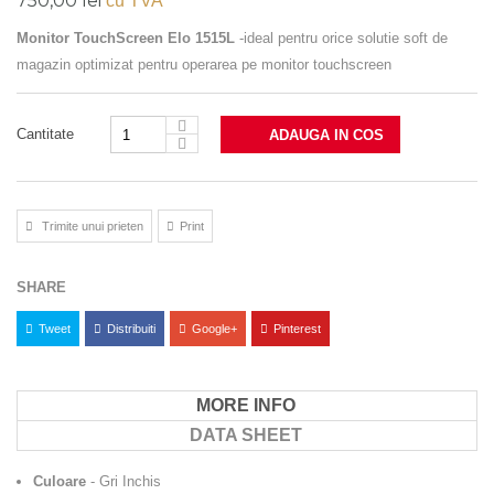
750,00 lei
cu TVA
Monitor TouchScreen Elo 1515L
-ideal pentru orice solutie soft de
magazin optimizat pentru operarea pe monitor touchscreen
Cantitate
ADAUGA IN COS
Trimite unui prieten
Print
SHARE
Tweet
Distribuiti
Google+
Pinterest
MORE INFO
DATA SHEET
Culoare
- Gri Inchis