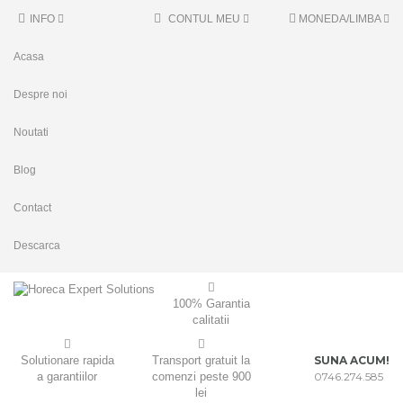
INFO
CONTUL MEU
MONEDA/LIMBA
Acasa
Despre noi
Noutati
Blog
Contact
Descarca
100% Garantia
calitatii
Solutionare rapida
Transport gratuit la
SUNA ACUM!
a garantiilor
comenzi peste 900
0746.274.585
lei