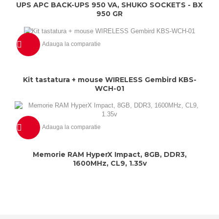
Previzualizeaza
UPS APC BACK-UPS 950 VA, SHUKO SOCKETS - BX
950 GR
Adauga la comparatie
Previzualizeaza
Kit tastatura + mouse WIRELESS Gembird KBS-
WCH-01
Adauga la comparatie
Previzualizeaza
Memorie RAM HyperX Impact, 8GB, DDR3,
1600MHz, CL9, 1.35v