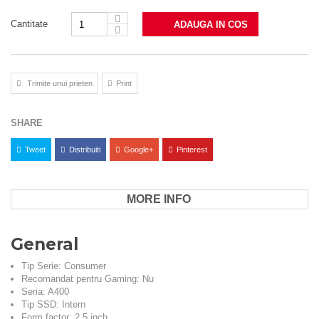
Cantitate
ADAUGA IN COS
Trimite unui prieten
Print
SHARE
Tweet
Distribuiti
Google+
Pinterest
MORE INFO
General
Tip Serie: Consumer
Recomandat pentru Gaming: Nu
Seria: A400
Tip SSD: Intern
Form factor: 2.5 inch