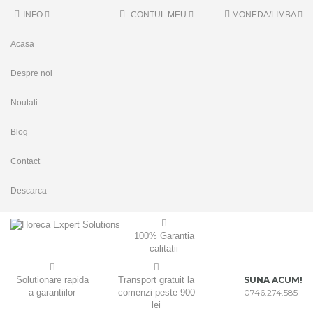
INFO
CONTUL MEU
MONEDA/LIMBA
Acasa
Despre noi
Noutati
Blog
Contact
Descarca
100% Garantia
calitatii
Solutionare rapida
Transport gratuit la
SUNA ACUM!
a garantiilor
comenzi peste 900
0746.274.585
lei