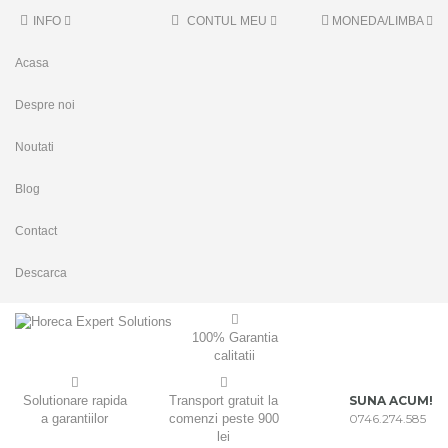
INFO
CONTUL MEU
MONEDA/LIMBA
Acasa
Despre noi
Noutati
Blog
Contact
Descarca
100% Garantia
calitatii
Solutionare rapida
Transport gratuit la
SUNA ACUM!
a garantiilor
comenzi peste 900
0746.274.585
lei