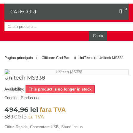
0
CATEGORII
Cauta
Pagina principala
Cititoare Cod Bare
UniTech
Unitech MS338
Unitech MS338
Availability:
This product is no longer in stock
Conditie:
Produs nou
494,96 lei
fara TVA
589,00 lei
cu TVA
Cititre Rapida, Conecatare USB, Stand Inclus