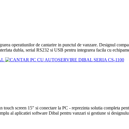
rea operatiunilor de cantarire in punctul de vanzare. Designul compact s
nterfata dubla, serial RS232 si USB pentru integrarea facila cu echipame
n touch screen 15" si conectare la PC - reprezinta solutia completa pe
implu al aplicatiei software Dibal pentru vanzari si gestiune si designul