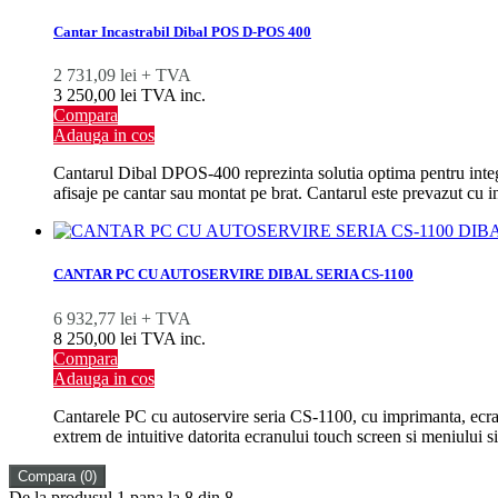
Cantar Incastrabil Dibal POS D-POS 400
2 731,09 lei + TVA
3 250,00 lei TVA inc.
Compara
Adauga in cos
Cantarul Dibal DPOS-400 reprezinta solutia optima pentru integra
afisaje pe cantar sau montat pe brat. Cantarul este prevazut cu i
CANTAR PC CU AUTOSERVIRE DIBAL SERIA CS-1100
6 932,77 lei + TVA
8 250,00 lei TVA inc.
Compara
Adauga in cos
Cantarele PC cu autoservire seria CS-1100, cu imprimanta, ecra
extrem de intuitive datorita ecranului touch screen si meniului s
Compara (
0
)
De la produsul 1 pana la 8 din 8