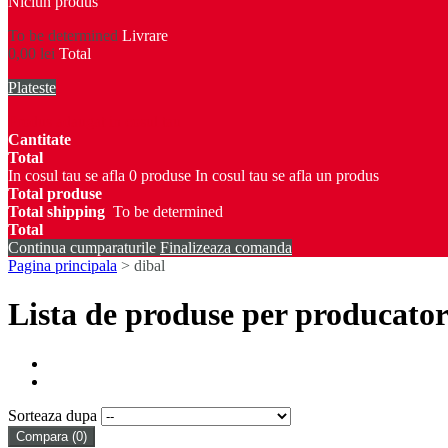
Niciun produs
To be determined
Livrare
0,00 lei
Total
Plateste
Produs adaugat in cosul tau
Cantitate
Total
In cosul tau se afla
0
produse
In cosul tau se afla un produs
Total produse
Total shipping
To be determined
Total
Continua cumparaturile
Finalizeaza comanda
Pagina principala
>
dibal
Lista de produse per producator
Sorteaza dupa
Compara (
0
)