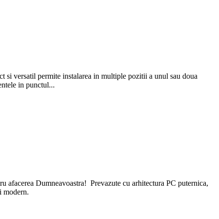
i versatil permite instalarea in multiple pozitii a unul sau doua
ntele in punctul...
ntru afacerea Dumneavoastra! Prevazute cu arhitectura PC puternica,
ui modern.