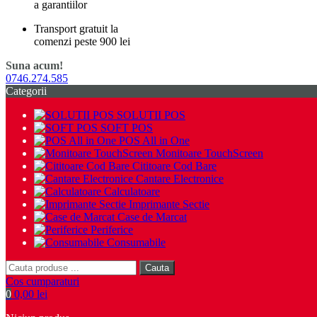
a garantiilor
Transport gratuit la
comenzi peste 900 lei
Suna acum!
0746.274.585
Categorii
SOLUTII POS
SOFT POS
POS All in One
Monitoare TouchScreen
Cititoare Cod Bare
Cantare Electronice
Calculatoare
Imprimante Sectie
Case de Marcat
Periferice
Consumabile
Cauta
Cos cumparaturi
0
0,00 lei