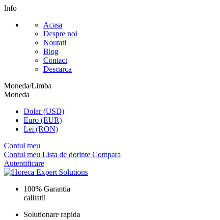
Info
Acasa
Despre noi
Noutati
Blog
Contact
Descarca
Moneda/Limba
Moneda
Dolar (USD)
Euro (EUR)
Lei (RON)
Contul meu
Contul meu
Lista de dorinte
Compara
Autentificare
100% Garantia
calitatii
Solutionare rapida