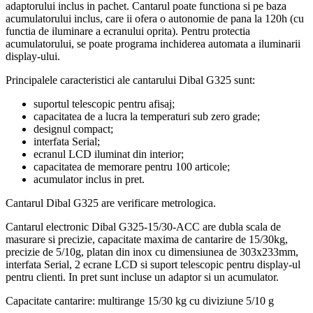
adaptorului inclus in pachet. Cantarul poate functiona si pe baza
acumulatorului inclus, care ii ofera o autonomie de pana la 120h (cu
functia de iluminare a ecranului oprita). Pentru protectia
acumulatorului, se poate programa inchiderea automata a iluminarii
display-ului.
Principalele caracteristici ale cantarului
Dibal G325
sunt:
suportul telescopic pentru afisaj;
capacitatea de a lucra la temperaturi sub zero grade;
designul compact;
interfata Serial;
ecranul LCD iluminat din interior;
capacitatea de memorare pentru 100 articole;
acumulator inclus in pret.
Cantarul
Dibal G325
are verificare metrologica.
Cantarul electronic
Dibal G325-15/30-ACC
are dubla scala de
masurare si precizie, capacitate maxima de cantarire de 15/30kg,
precizie de 5/10g, platan din inox cu dimensiunea de 303x233mm,
interfata Serial, 2 ecrane LCD si suport telescopic pentru display-ul
pentru clienti. In pret sunt incluse un adaptor si un acumulator.
Capacitate cantarire: multirange 15/30 kg cu diviziune 5/10 g