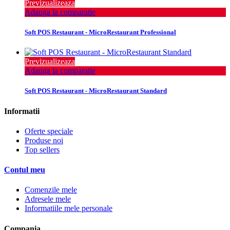
Previzualizeaza
Adauga la comparatie
Soft POS Restaurant - MicroRestaurant Professional
Previzualizeaza
Adauga la comparatie
Soft POS Restaurant - MicroRestaurant Standard
Informatii
Oferte speciale
Produse noi
Top sellers
Contul meu
Comenzile mele
Adresele mele
Informatiile mele personale
Compania