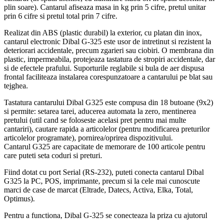
plin soare). Cantarul afiseaza masa in kg prin 5 cifre, pretul unitar
prin 6 cifre si pretul total prin 7 cifre.
Realizat din ABS (plastic durabil) la exterior, cu platan din inox,
cantarul electronic
Dibal G-325
este usor de intretinut si rezistent la
deteriorari accidentale, precum zgarieri sau ciobiri. O membrana din
plastic, impermeabila, protejeaza tastatura de stropiri accidentale, dar
si de efectele prafului. Suporturile reglabile si bula de aer dispusa
frontal faciliteaza instalarea corespunzatoare a cantarului pe blat sau
tejghea.
Tastatura cantarului
Dibal G325
este compusa din 18 butoane (9x2)
si permite: setarea tarei, aducerea automata la zero, mentinerea
pretului (util cand se foloseste acelasi pret pentru mai multe
cantariri), cautare rapida a articolelor (pentru modificarea preturilor
articolelor programate), pornirea/oprirea dispozitivului.
Cantarul
G325
are capacitate de memorare de 100 articole pentru
care puteti seta coduri si preturi.
Fiind dotat cu port Serial (RS-232), puteti conecta cantarul
Dibal
G325
la PC, POS, imprimante, precum si la cele mai cunoscute
marci de case de marcat (Eltrade, Datecs, Activa, Elka, Total,
Optimus).
Pentru a functiona,
Dibal G-325
se conecteaza la priza cu ajutorul