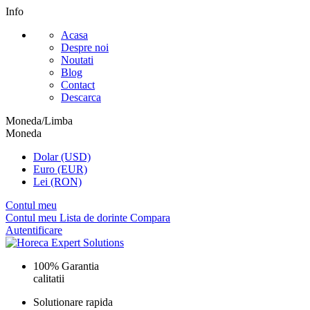
Info
Acasa
Despre noi
Noutati
Blog
Contact
Descarca
Moneda/Limba
Moneda
Dolar (USD)
Euro (EUR)
Lei (RON)
Contul meu
Contul meu
Lista de dorinte
Compara
Autentificare
100% Garantia
calitatii
Solutionare rapida