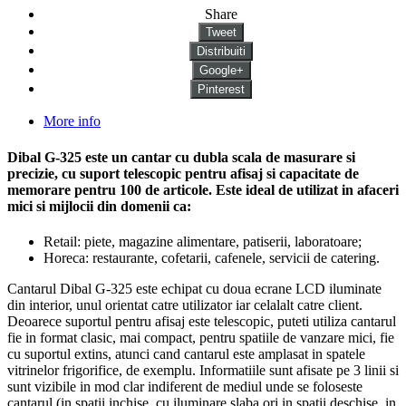
Share
Tweet
Distribuiti
Google+
Pinterest
More info
Dibal G-325
este un cantar cu dubla scala de masurare si
precizie, cu suport telescopic pentru afisaj si capacitate de
memorare pentru 100 de articole. Este ideal de utilizat in afaceri
mici si mijlocii din domenii ca:
Retail: piete, magazine alimentare, patiserii, laboratoare;
Horeca: restaurante, cofetarii, cafenele, servicii de catering.
Cantarul Dibal G-325
este echipat cu doua ecrane LCD iluminate
din interior, unul orientat catre utilizator iar celalalt catre client.
Deoarece suportul pentru afisaj este telescopic, puteti utiliza cantarul
fie in format clasic, mai compact, pentru spatiile de vanzare mici, fie
cu suportul extins, atunci cand cantarul este amplasat in spatele
vitrinelor frigorifice, de exemplu. Informatiile sunt afisate pe 3 linii si
sunt vizibile in mod clar indiferent de mediul unde se foloseste
cantarul (in spatii inchise, cu iluminare slaba ori in spatii deschise, in