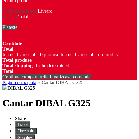
Niciun produs
To be determined
Livrare
0,00 lei
Total
Plateste
Produs adaugat in cosul tau
Cantitate
Total
In cosul tau se afla
0
produse
In cosul tau se afla un produs
Total produse
Total shipping
To be determined
Total
Continua cumparaturile
Finalizeaza comanda
Pagina principala
>
Cantar DIBAL G325
Cantar DIBAL G325
Share
Tweet
Distribuiti
Google+