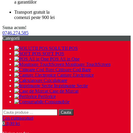
a garantiilor
Transport gratuit la
comenzi peste 900 lei
Suna acum!
0746.274.585
Categorii
SOLUTII POS
SOFT POS
POS All in One
Monitoare TouchScreen
Cititoare Cod Bare
Cantare Electronice
Calculatoare
Imprimante Sectie
Case de Marcat
Periferice
Consumabile
Cauta
Cos cumparaturi
0
0,00 lei