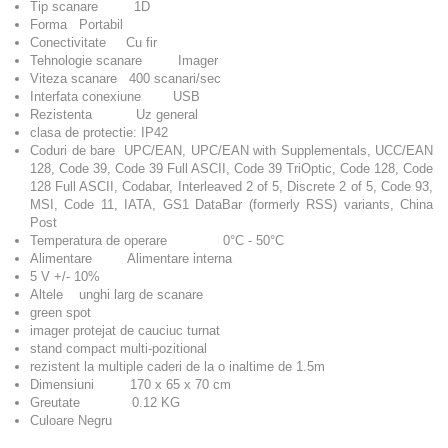
Tip scanare 1D
Forma Portabil
Conectivitate Cu fir
Tehnologie scanare Imager
Viteza scanare 400 scanari/sec
Interfata conexiune USB
Rezistenta Uz general
clasa de protectie: IP42
Coduri de bare UPC/EAN, UPC/EAN with Supplementals, UCC/EAN
128, Code 39, Code 39 Full ASCII, Code 39 TriOptic, Code 128, Code
128 Full ASCII, Codabar, Interleaved 2 of 5, Discrete 2 of 5, Code 93,
MSI, Code 11, IATA, GS1 DataBar (formerly RSS) variants, China
Post
Temperatura de operare 0°C - 50°C
Alimentare Alimentare interna
5 V +/- 10%
Altele unghi larg de scanare
green spot
imager protejat de cauciuc turnat
stand compact multi-pozitional
rezistent la multiple caderi de la o inaltime de 1.5m
Dimensiuni 170 x 65 x 70 cm
Greutate 0.12 KG
Culoare Negru