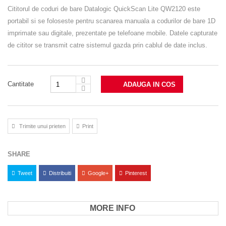
Cititorul de coduri de bare
Datalogic QuickScan Lite QW2120
este
portabil si se foloseste pentru scanarea manuala a codurilor de bare 1D
imprimate sau digitale, prezentate pe telefoane mobile. Datele capturate
de cititor se transmit catre sistemul gazda prin cablul de date inclus.
Cantitate
ADAUGA IN COS
Trimite unui prieten
Print
SHARE
Tweet
Distribuiti
Google+
Pinterest
MORE INFO