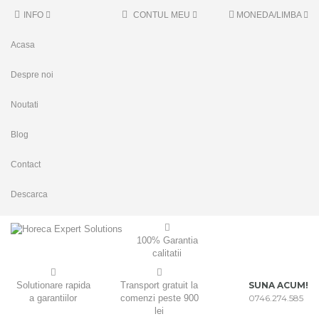
INFO
CONTUL MEU
MONEDA/LIMBA
Acasa
Despre noi
Noutati
Blog
Contact
Descarca
100% Garantia
calitatii
Solutionare rapida
Transport gratuit la
SUNA ACUM!
a garantiilor
comenzi peste 900
0746.274.585
lei