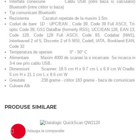
Interfata conexiune Cablu USB (intre baza si calculator)
Bluetooth (intre cititor si baza)
Tip comunicare Bluetooth
Rezistenta Cazaturi repetate de la maxim 1.5m.
Coduri de bare 1D : UPC/EAN , Code 39, Code 39 Full ASCII, Tri-
optic Code 39, GS1 DataBar (formerly RSS), UCC/EAN 128, EAN 13,
Code 128, Code 128 Full ASCII, Code 93, Codabar (NW1),
Interleaved 2 of 5, Discrete 2 of 5 MSI, Codell, IATA, Bookland EAN,
Code 32
Temperatura de operare 0° - 50° C
Alimentare Maxim 4000 de scanari la o incarcare. Se incarca in
3-4 ore prin cablu USB.
Dimensiuni Scanner: 18.5 cm H x 9.7 cm L x 6.9 cm W Cradle:
5 cm H x 21.1 cm L x 8.6 cm W
Greutate 238 grame - cititor 183 grame - baza de comunicare
Culoare Alb
PRODUSE SIMILARE
Adauga la comparatie