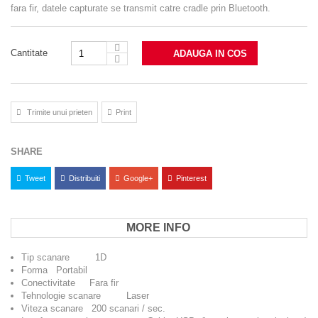
fara fir, datele capturate se transmit catre cradle prin Bluetooth.
Cantitate
ADAUGA IN COS
Trimite unui prieten
Print
SHARE
Tweet
Distribuiti
Google+
Pinterest
MORE INFO
Tip scanare 1D
Forma Portabil
Conectivitate Fara fir
Tehnologie scanare Laser
Viteza scanare 200 scanari / sec.