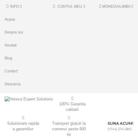
INFO
CONTUL MEU
MONEDA/LIMBA
Acasa
Despre noi
Noutati
Blog
Contact
Descarca
100% Garantia
calitatii
Solutionare rapida
Transport gratuit la
SUNA ACUM!
a garantiilor
comenzi peste 900
0746.274.585
lei