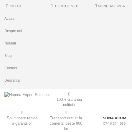
INFO
CONTUL MEU
MONEDA/LIMBA
Acasa
Despre noi
Noutati
Blog
Contact
Descarca
100% Garantia
calitatii
Solutionare rapida
Transport gratuit la
SUNA ACUM!
a garantiilor
comenzi peste 900
0746.274.585
lei