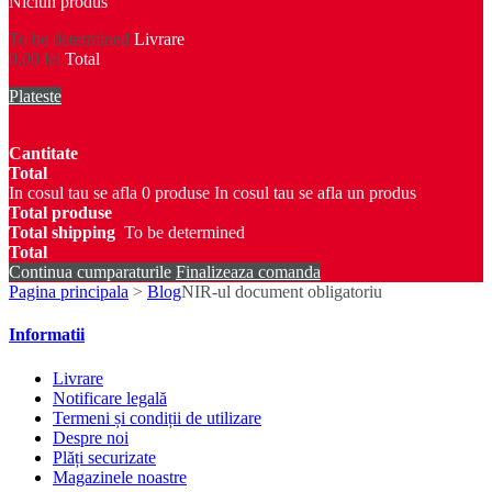
Niciun produs
To be determined
Livrare
0,00 lei
Total
Plateste
Produs adaugat in cosul tau
Cantitate
Total
In cosul tau se afla
0
produse
In cosul tau se afla un produs
Total produse
Total shipping
To be determined
Total
Continua cumparaturile
Finalizeaza comanda
Pagina principala
>
Blog
NIR-ul document obligatoriu
Informatii
Livrare
Notificare legală
Termeni și condiții de utilizare
Despre noi
Plăți securizate
Magazinele noastre