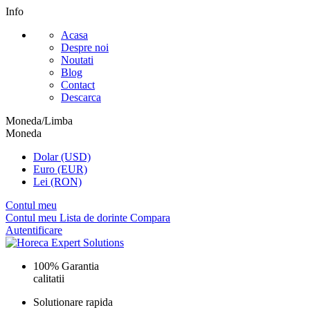
Info
Acasa
Despre noi
Noutati
Blog
Contact
Descarca
Moneda/Limba
Moneda
Dolar (USD)
Euro (EUR)
Lei (RON)
Contul meu
Contul meu
Lista de dorinte
Compara
Autentificare
100% Garantia
calitatii
Solutionare rapida