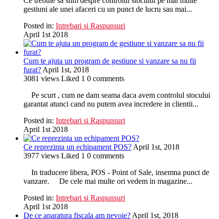
Ce trebuie sa stim despre controlul stocului pe mai multe
gestiuni ale unei afaceri cu un punct de lucru sau mai...
Posted in:
Intrebari si Raspunsuri
April 1st 2018
Cum te ajuta un program de gestiune si vanzare sa nu fii
furat?
April 1st, 2018
3081
views
Liked
1
0
comments
Pe scurt , cum ne dam seama daca avem controlul stocului
garantat atunci cand nu putem avea incredere in clientii...
Posted in:
Intrebari si Raspunsuri
April 1st 2018
Ce reprezinta un echipament POS?
April 1st, 2018
3977
views
Liked
1
0
comments
In traducere libera, POS - Point of Sale, insemna punct de
vanzare. De cele mai multe ori vedem in magazine...
Posted in:
Intrebari si Raspunsuri
April 1st 2018
De ce aparatura fiscala am nevoie?
April 1st, 2018