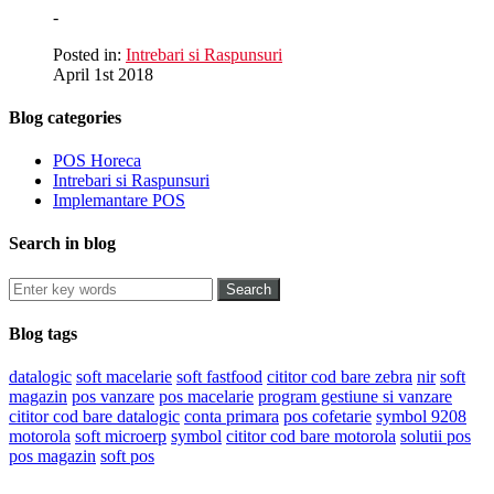
-
Posted in:
Intrebari si Raspunsuri
April 1st 2018
Blog categories
POS Horeca
Intrebari si Raspunsuri
Implemantare POS
Search in blog
Blog tags
datalogic
soft macelarie
soft fastfood
cititor cod bare zebra
nir
soft
magazin
pos vanzare
pos macelarie
program gestiune si vanzare
cititor cod bare datalogic
conta primara
pos cofetarie
symbol 9208
motorola
soft microerp
symbol
cititor cod bare motorola
solutii pos
pos magazin
soft pos