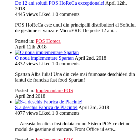
De 12 ani solutii POS HoReCa exceptionale!
April 12th,
2018
4445
views
Liked
1
0
comments
POS HoReCa este unul din principalii distribuitori al Softului
de gestiune si vanzare MicroERP. De peste 12 ani...
Posted in:
POS Horeca
April 12th 2018
O noua implementare Spartan
April 2nd, 2018
4332
views
Liked
1
0
comments
Spartan Alba Iulia! Una din cele mai frumoase deschideri din
lantul de franciza fast food Spartan!
Posted in:
Implemantare POS
April 2nd 2018
S-a deschis Fabrica de Placinte!
April 3rd, 2018
4077
views
Liked
1
0
comments
Aceasta locatie a fost dotata cu un Sistem POS ce detine
modul de gestiune si vanzare. Front Office-ul este...
Posted in:
Implemantare POS