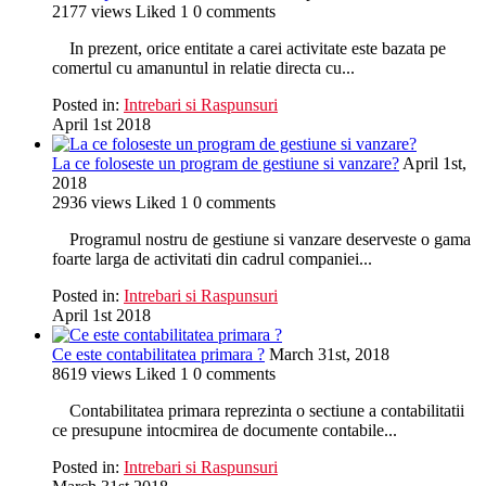
2177
views
Liked
1
0
comments
In prezent, orice entitate a carei activitate este bazata pe
comertul cu amanuntul in relatie directa cu...
Posted in:
Intrebari si Raspunsuri
April 1st 2018
La ce foloseste un program de gestiune si vanzare?
April 1st,
2018
2936
views
Liked
1
0
comments
Programul nostru de gestiune si vanzare deserveste o gama
foarte larga de activitati din cadrul companiei...
Posted in:
Intrebari si Raspunsuri
April 1st 2018
Ce este contabilitatea primara ?
March 31st, 2018
8619
views
Liked
1
0
comments
Contabilitatea primara reprezinta o sectiune a contabilitatii
ce presupune intocmirea de documente contabile...
Posted in:
Intrebari si Raspunsuri