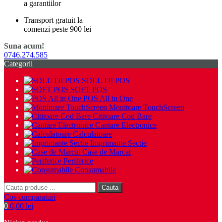
a garantiilor
Transport gratuit la
comenzi peste 900 lei
Suna acum!
0746.274.585
Categorii
SOLUTII POS
SOFT POS
POS All in One
Monitoare TouchScreen
Cititoare Cod Bare
Cantare Electronice
Calculatoare
Imprimante Sectie
Case de Marcat
Periferice
Consumabile
Cauta
Cos cumparaturi
0
0,00 lei