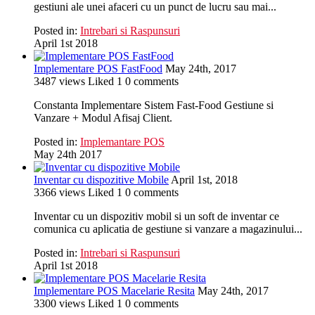
gestiuni ale unei afaceri cu un punct de lucru sau mai...
Posted in:
Intrebari si Raspunsuri
April 1st 2018
Implementare POS FastFood
May 24th, 2017
3487
views
Liked
1
0
comments
Constanta Implementare Sistem Fast-Food Gestiune si
Vanzare + Modul Afisaj Client.
Posted in:
Implemantare POS
May 24th 2017
Inventar cu dispozitive Mobile
April 1st, 2018
3366
views
Liked
1
0
comments
Inventar cu un dispozitiv mobil si un soft de inventar ce
comunica cu aplicatia de gestiune si vanzare a magazinului...
Posted in:
Intrebari si Raspunsuri
April 1st 2018
Implementare POS Macelarie Resita
May 24th, 2017
3300
views
Liked
1
0
comments