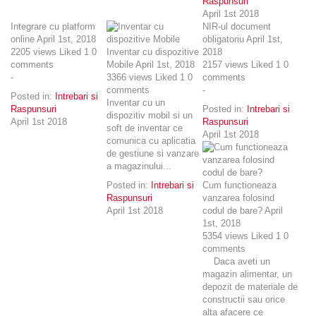
Raspunsuri
April 1st 2018
Integrare cu platform
NIR-ul document
online
April 1st, 2018
obligatoriu
April 1st,
2205
views
Liked
1
0
Inventar cu dispozitive
2018
comments
Mobile
April 1st, 2018
2157
views
Liked
1
0
-
3366
views
Liked
1
0
comments
comments
-
Posted in:
Intrebari si
Inventar cu un
Raspunsuri
Posted in:
Intrebari si
dispozitiv mobil si un
April 1st 2018
Raspunsuri
soft de inventar ce
April 1st 2018
comunica cu aplicatia
de gestiune si vanzare
a magazinului...
Posted in:
Intrebari si
Cum functioneaza
Raspunsuri
vanzarea folosind
April 1st 2018
codul de bare?
April
1st, 2018
5354
views
Liked
1
0
comments
Daca aveti un
magazin alimentar, un
depozit de materiale de
constructii sau orice
alta afacere ce