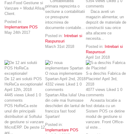
Contabilitatea
5354
views
Liked
1
0
Fast-Food Gestiune si
primara reprezinta o
comments
Vanzare + Modul Afisaj
sectiune a contabilitatii
Daca aveti un
Client.
ce presupune
magazin alimentar, un
Posted in:
intocmirea de
depozit de materiale de
Implemantare POS
documente contabile...
constructii sau orice
May 24th 2017
alta afacere ce
Posted in:
Intrebari si
necesita...
Raspunsuri
March 31st 2018
Posted in:
Intrebari si
Raspunsuri
April 1st 2018
O noua implementare
S-a deschis Fabrica de
De 12 ani solutii POS
Spartan
April 2nd, 2018
Placinte!
April 3rd,
HoReCa exceptionale!
4332
views
Liked
1
0
2018
April 12th, 2018
comments
4077
views
Liked
1
0
4445
views
Liked
1
0
Spartan Alba Iulia! Una
comments
comments
din cele mai frumoase
Aceasta locatie a
POS HoReCa este
deschideri din lantul de
fost dotata cu un
unul din principalii
franciza fast food
Sistem POS ce detine
distribuitori al Softului
Spartan!
modul de gestiune si
de gestiune si vanzare
vanzare. Front Office-
Posted in:
MicroERP. De peste 12
ul este...
Implemantare POS
ani...