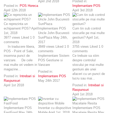
April 2nd 2018
Posted in:
Posted in:
POS Horeca
Implemantare POS
April 12th 2018
April 3rd 2018
Ce reprezinta un
echipament POS?
April
Implementare POS
Cum tin sub control
1st, 2018
Uncle John Bucuresti
stocurile pe mai multe
3977
views
Liked
1
0
SunPlaza
May 24th,
gestiuni?
April 1st,
comments
2017
2018
In traducere libera,
3849
views
Liked
1
0
3755
views
Liked
1
0
POS - Point of Sale,
comments
comments
insemna punct de
Implementare Sistem
Ce trebuie sa stim
vanzare. De cele
POS Gestiune si
despre controlul
mai multe ori vedem in
Vanzare
stocului pe mai multe
magazine...
gestiuni ale unei
Posted in:
afaceri cu un punct de
Posted in:
Intrebari si
Implemantare POS
lucru sau mai...
Raspunsuri
May 24th 2017
April 1st 2018
Posted in:
Intrebari si
Raspunsuri
April 1st 2018
Implementare POS
Inventar cu dispozitive
Implementare POS
FastFood
May 24th,
Mobile
April 1st, 2018
Macelarie Resita
May