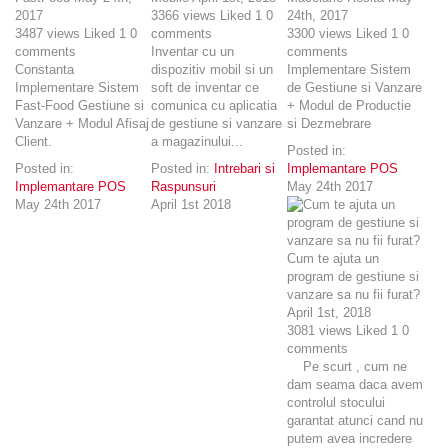
2017
3366
views
Liked
1
0
24th, 2017
3487
views
Liked
1
0
comments
3300
views
Liked
1
0
comments
Inventar cu un
comments
Constanta
dispozitiv mobil si un
Implementare Sistem
Implementare Sistem
soft de inventar ce
de Gestiune si Vanzare
Fast-Food Gestiune si
comunica cu aplicatia
+ Modul de Productie
Vanzare + Modul Afisaj
de gestiune si vanzare
si Dezmebrare
Client.
a magazinului...
Posted in:
Posted in:
Posted in:
Intrebari si
Implemantare POS
Implemantare POS
Raspunsuri
May 24th 2017
May 24th 2017
April 1st 2018
Cum te ajuta un
program de gestiune si
vanzare sa nu fii furat?
April 1st, 2018
3081
views
Liked
1
0
comments
Pe scurt , cum ne
dam seama daca avem
controlul stocului
garantat atunci cand nu
putem avea incredere