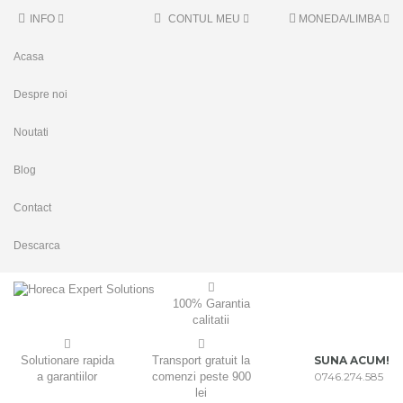
INFO
CONTUL MEU
MONEDA/LIMBA
Acasa
Despre noi
Noutati
Blog
Contact
Descarca
100% Garantia
calitatii
Solutionare rapida
Transport gratuit la
SUNA ACUM!
a garantiilor
comenzi peste 900
0746.274.585
lei