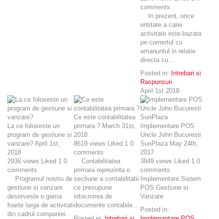
comments
In prezent, orice
entitate a carei
activitate este bazata
pe comertul cu
amanuntul in relatie
directa cu...
Posted in:
Intrebari si
Raspunsuri
April 1st 2018
Ce este contabilitatea
La ce foloseste un
primara ?
March 31st,
Implementare POS
program de gestiune si
2018
Uncle John Bucuresti
vanzare?
April 1st,
8619
views
Liked
1
0
SunPlaza
May 24th,
2018
comments
2017
2936
views
Liked
1
0
Contabilitatea
3849
views
Liked
1
0
comments
primara reprezinta o
comments
Programul nostru de
sectiune a contabilitatii
Implementare Sistem
gestiune si vanzare
ce presupune
POS Gestiune si
deserveste o gama
intocmirea de
Vanzare
foarte larga de activitati
documente contabile...
Posted in:
din cadrul companiei...
Posted in:
Intrebari si
Implemantare POS