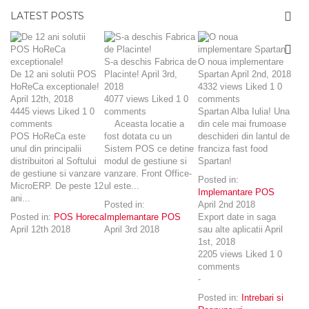
LATEST POSTS
S-a deschis Fabrica de
O noua implementare
De 12 ani solutii POS
Placinte!
April 3rd,
Spartan
April 2nd, 2018
HoReCa exceptionale!
2018
4332
views
Liked
1
0
April 12th, 2018
4077
views
Liked
1
0
comments
4445
views
Liked
1
0
comments
Spartan Alba Iulia! Una
comments
Aceasta locatie a
din cele mai frumoase
POS HoReCa este
fost dotata cu un
deschideri din lantul de
unul din principalii
Sistem POS ce detine
franciza fast food
distribuitori al Softului
modul de gestiune si
Spartan!
de gestiune si vanzare
vanzare. Front Office-
Posted in:
MicroERP. De peste 12
ul este...
Implemantare POS
ani...
Posted in:
April 2nd 2018
Posted in:
POS Horeca
Implemantare POS
Export date in saga
April 12th 2018
April 3rd 2018
sau alte aplicatii
April
1st, 2018
2205
views
Liked
1
0
comments
-
Posted in:
Intrebari si