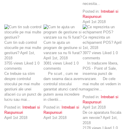
necesita...
Posted in:
Intrebari si
Raspunsuri
April 1st 2018
Ce reprezinta un
Cum tin sub control
Cum te ajuta un
echipament POS?
April
stocurile pe mai multe
program de gestiune si
1st, 2018
gestiuni?
April 1st,
vanzare sa nu fii furat?
3977
views
Liked
1
0
2018
April 1st, 2018
comments
3755
views
Liked
1
0
3081
views
Liked
1
0
In traducere libera,
comments
comments
POS - Point of Sale,
Ce trebuie sa stim
Pe scurt , cum ne
insemna punct de
despre controlul
dam seama daca avem
vanzare. De cele
stocului pe mai multe
controlul stocului
mai multe ori vedem in
gestiuni ale unei
garantat atunci cand nu
magazine...
afaceri cu un punct de
putem avea incredere
Posted in:
Intrebari si
lucru sau mai...
in clientii...
Raspunsuri
Posted in:
Intrebari si
Posted in:
Intrebari si
April 1st 2018
Raspunsuri
Raspunsuri
De ce aparatura fiscala
April 1st 2018
April 1st 2018
am nevoie?
April 1st,
2018
2178
views
Liked
1
0