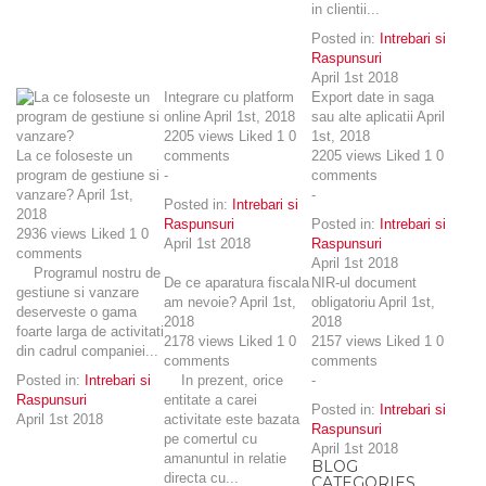
in clientii...
Posted in:
Intrebari si
Raspunsuri
April 1st 2018
Integrare cu platform
Export date in saga
online
April 1st, 2018
sau alte aplicatii
April
2205
views
Liked
1
0
1st, 2018
La ce foloseste un
comments
2205
views
Liked
1
0
program de gestiune si
-
comments
vanzare?
April 1st,
-
Posted in:
Intrebari si
2018
Raspunsuri
Posted in:
Intrebari si
2936
views
Liked
1
0
April 1st 2018
Raspunsuri
comments
April 1st 2018
Programul nostru de
De ce aparatura fiscala
NIR-ul document
gestiune si vanzare
am nevoie?
April 1st,
obligatoriu
April 1st,
deserveste o gama
2018
2018
foarte larga de activitati
2178
views
Liked
1
0
2157
views
Liked
1
0
din cadrul companiei...
comments
comments
Posted in:
Intrebari si
In prezent, orice
-
Raspunsuri
entitate a carei
Posted in:
Intrebari si
April 1st 2018
activitate este bazata
Raspunsuri
pe comertul cu
April 1st 2018
amanuntul in relatie
BLOG
directa cu...
CATEGORIES