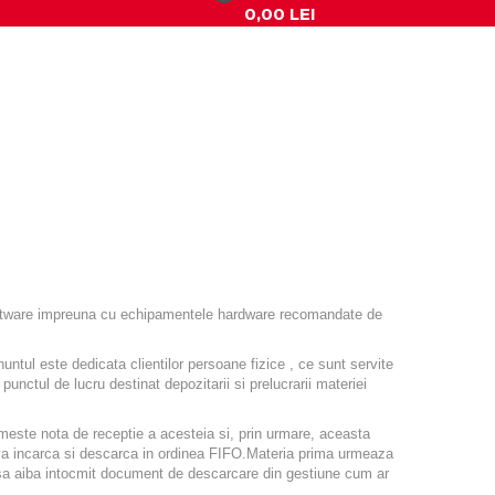
0,00 LEI
>
oftware impreuna cu echipamentele hardware recomandate de
ul este dedicata clientilor persoane fizice , ce sunt servite
punctul de lucru destinat depozitarii si prelucrarii materiei
meste nota de receptie a acesteia si, prin urmare, aceasta
e va incarca si descarca in ordinea FIFO.Materia prima urmeaza
 sa aiba intocmit document de descarcare din gestiune cum ar