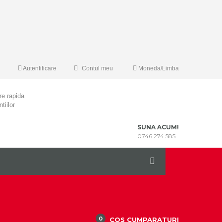
Autentificare
Contul meu
Moneda/Limba
re rapida
tiilor
SUNA ACUM!
0746.274.585
0
COS CUMPARATURI