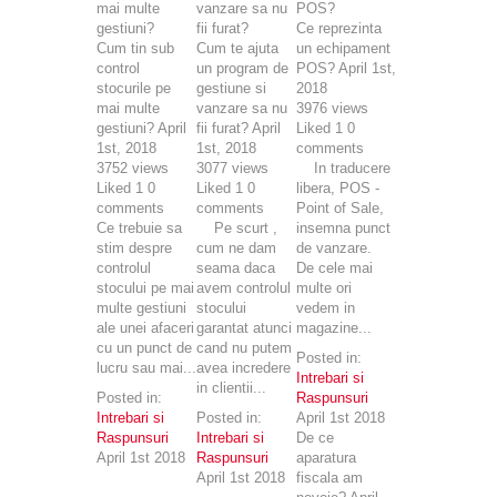
Ce reprezinta
Cum tin sub
Cum te ajuta
un echipament
control
un program de
POS?
April 1st,
stocurile pe
gestiune si
2018
mai multe
vanzare sa nu
3976
views
gestiuni?
April
fii furat?
April
Liked
1
0
1st, 2018
1st, 2018
comments
3752
views
3077
views
In traducere
Liked
1
0
Liked
1
0
libera, POS -
comments
comments
Point of Sale,
Ce trebuie sa
Pe scurt ,
insemna punct
stim despre
cum ne dam
de vanzare.
controlul
seama daca
De cele mai
stocului pe mai
avem controlul
multe ori
multe gestiuni
stocului
vedem in
ale unei afaceri
garantat atunci
magazine...
cu un punct de
cand nu putem
Posted in:
lucru sau mai...
avea incredere
Intrebari si
in clientii...
Posted in:
Raspunsuri
Intrebari si
Posted in:
April 1st 2018
Raspunsuri
Intrebari si
De ce
April 1st 2018
Raspunsuri
aparatura
April 1st 2018
fiscala am