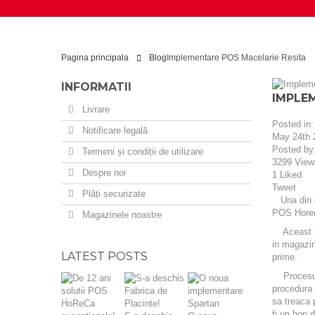
Pagina principala
Blog
Implementare POS Macelarie Resita
INFORMATII
IMPLE
Livrare
Posted in
Notificare legală
May 24th 
Posted by
Termeni și condiții de utilizare
3299
View
Despre noi
1
Liked
Tweet
Plăți securizate
Una din c
POS Hore
Magazinele noastre
Aceast mag
in magazin;
LATEST POSTS
prime.
Procesul d
procedura 
sa treaca 
fi un bon