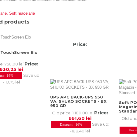
arie
,
Soft macelarie
d products
Price:
 TouchScreen Elo
Price:
ce:
750,00 lei
630,25 lei
Save up:
unt:
-16%
-119,75 lei
UPS APC BACK-UPS 950
VA, SHUKO SOCKETS - BX
Soft PO
950 GR
Magazin
Standa
Price:
Old price:
1 180,00 lei
991,60 lei
Old pri
Save up:
Discount:
-16%
Disco
-188,40 lei