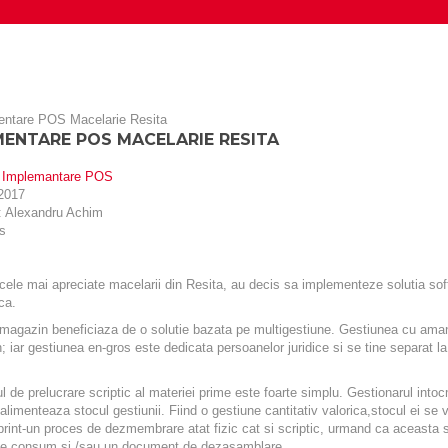
MENTARE POS MACELARIE RESITA
:
Implemantare POS
2017
:
Alexandru Achim
s
ele mai apreciate macelarii din Resita, au decis sa implementeze solutia s
ca.
azin beneficiaza de o solutie bazata pe multigestiune. Gestiunea cu amanunt
 iar gestiunea en-gros este dedicata persoanelor juridice si se tine separat la 
e prelucrare scriptic al materiei prime este foarte simplu. Gestionarul intoc
alimenteaza stocul gestiunii. Fiind o gestiune cantitativ valorica,stocul ei s
print-un proces de dezmembrare atat fizic cat si scriptic, urmand ca aceasta
 de consum si /sau un document de dezasamblare.