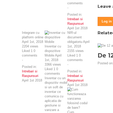
comments
Leave
-
Posted in:
Intrebari si
Log in
Raspunsuri
April 1st 2018
Relate
Integrare cu
NIR-ul
platform online
document
April 1st, 2018
obligatoriu
April
2204
views
Inventar cu
1st, 2018
Liked
1
0
dispozitive
2155
views
De 1
comments
Mobile
April
Liked
1
0
-
1st, 2018
comments
Posted on
3366
views
-
Posted in:
Liked
1
0
Intrebari si
Posted in:
comments
Raspunsuri
Intrebari si
Inventar cu un
April 1st 2018
Raspunsuri
dispozitiv mobil
April 1st 2018
si un soft de
inventar ce
comunica cu
aplicatia de
gestiune si
vanzare a
Cum