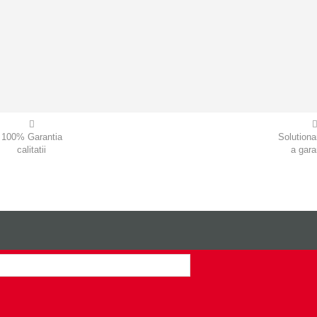
100% Garantia
Solutiona
calitatii
a garan