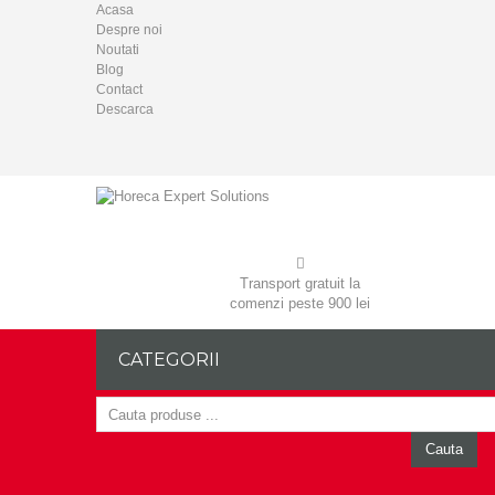
Acasa
Despre noi
Noutati
Blog
Contact
Descarca
Transport gratuit la
comenzi peste 900 lei
CATEGORII
Cauta