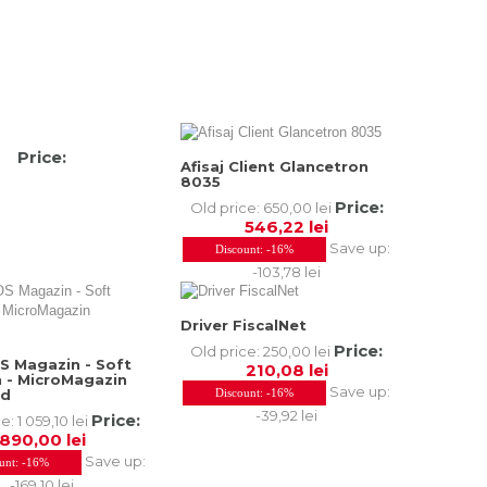
Price:
Afisaj Client Glancetron
8035
Price:
Old price:
650,00 lei
546,22 lei
Save up:
Discount:
-16%
-103,78 lei
Driver FiscalNet
Price:
Old price:
250,00 lei
S Magazin - Soft
210,08 lei
 - MicroMagazin
Save up:
rd
Discount:
-16%
-39,92 lei
Price:
ce:
1 059,10 lei
890,00 lei
Save up:
unt:
-16%
-169,10 lei