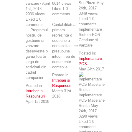
SunPlaza
May
vanzare?
April
8614
views
24th, 2017
1st, 2018
Liked
1
0
3849
views
2936
views
comments
Liked
1
0
Liked
1
0
comments
comments
Contabilitatea
Implementare
Programul
primara
Sistem POS
nostru de
reprezinta o
Gestiune si
gestiune si
sectiune a
Vanzare
vanzare
contabilitatii ce
deserveste o
presupune
Posted in:
gama foarte
intocmirea de
Implemantare
larga de
documente
POS
activitati din
contabile...
May 24th 2017
cadrul
Posted in:
companiei...
Intrebari si
Posted in:
Raspunsuri
Intrebari si
March 31st
Implementare
Raspunsuri
2018
POS Macelarie
April 1st 2018
Resita
May
24th, 2017
3298
views
Liked
1
0
comments