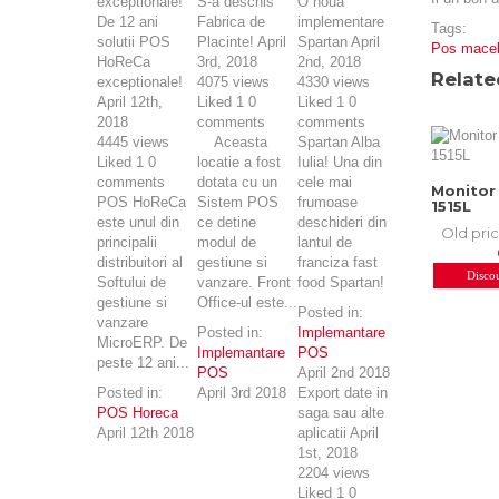
S-a deschis
O noua
De 12 ani
Fabrica de
implementare
Tags:
solutii POS
Placinte!
April
Spartan
April
Pos macel
HoReCa
3rd, 2018
2nd, 2018
Relate
exceptionale!
4075
views
4330
views
April 12th,
Liked
1
0
Liked
1
0
2018
comments
comments
4445
views
Aceasta
Spartan Alba
Liked
1
0
locatie a fost
Iulia! Una din
comments
dotata cu un
cele mai
Monitor
POS HoReCa
Sistem POS
frumoase
1515L
este unul din
ce detine
deschideri din
Old pri
principalii
modul de
lantul de
distribuitori al
gestiune si
franciza fast
Disco
Softului de
vanzare. Front
food Spartan!
gestiune si
Office-ul este...
Posted in:
vanzare
Posted in:
Implemantare
MicroERP. De
Implemantare
POS
peste 12 ani...
POS
April 2nd 2018
Posted in:
April 3rd 2018
Export date in
POS Horeca
saga sau alte
April 12th 2018
aplicatii
April
1st, 2018
2204
views
Liked
1
0