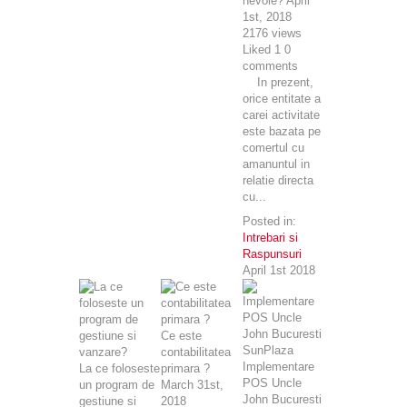
nevoie?
April
1st, 2018
2176
views
Liked
1
0
comments
In prezent,
orice entitate a
carei activitate
este bazata pe
comertul cu
amanuntul in
relatie directa
cu...
Posted in:
Intrebari si
Raspunsuri
April 1st 2018
Ce este
contabilitatea
Implementare
La ce foloseste
primara ?
POS Uncle
un program de
March 31st,
John Bucuresti
gestiune si
2018