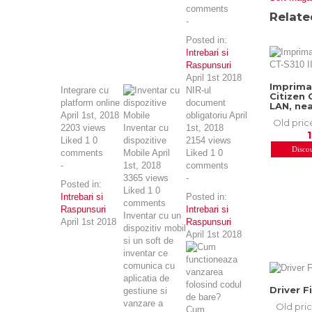
comments
Relate
-
Posted in:
Intrebari si
Raspunsuri
April 1st 2018
Imprima
Integrare cu
NIR-ul
Citizen 
platform online
document
LAN, ne
April 1st, 2018
obligatoriu
April
Old pric
2203
views
Inventar cu
1st, 2018
Liked
1
0
dispozitive
2154
views
Disco
comments
Mobile
April
Liked
1
0
-
1st, 2018
comments
3365
views
-
Posted in:
Liked
1
0
Intrebari si
Posted in:
comments
Raspunsuri
Intrebari si
Inventar cu un
April 1st 2018
Raspunsuri
dispozitiv mobil
April 1st 2018
si un soft de
inventar ce
comunica cu
aplicatia de
Driver F
gestiune si
vanzare a
Old pri
Cum