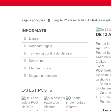
Pagina principala
Blog
De 12 ani solutii POS HoReCa excepti
INFORMATII
DE 12 
Livrare
Posted in
Notificare legală
April 12th
Posted by
Termeni și condiții de utilizare
4442
View
Despre noi
1
Liked
Tweet
Plăți securizate
POS HoReCa
De peste 1
Magazinele noastre
gestiune 
Acest soft
touchscree
LATEST POSTS
Cu o exper
IT si Soft
Pe site-ul