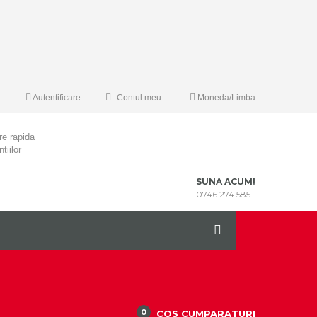
Autentificare
Contul meu
Moneda/Limba
re rapida
tiilor
SUNA ACUM!
0746.274.585
0
COS CUMPARATURI