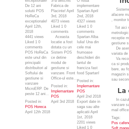
In
S-a deschis
O noua
De 12 ani
Fabrica de
implementare
Sisteme
solutii POS
Placinte!
April
Spartan
April
afacere ma
HoReCa
3rd, 2018
2nd, 2018
, monitor 
exceptionale!
4073
views
4327
views
April 12th,
Liked
1
0
Liked
1
0
Tot aici
2018
comments
comments
metrologic
4441
views
Aceasta
Spartan Alba
receptie m
Liked
1
0
locatie a fost
Iulia! Una din
gestiune s
comments
dotata cu un
cele mai
De asemene
POS HoReCa
Sistem POS
frumoase
variata de
este unul din
ce detine
deschideri din
Va recoman
principalii
modul de
lantul de
ca si prod
distribuitori al
gestiune si
franciza fast
bare, au f
Softului de
vanzare. Front
food Spartan!
magazin si
gestiune si
Office-ul este...
sau secon
Posted in:
vanzare
Posted in:
Implemantare
MicroERP. De
La 
Implemantare
POS
peste 12 ani...
POS
April 2nd 2018
In cazu
Posted in:
April 3rd 2018
Export date in
vanzare sa
POS Horeca
saga sau alte
mail offi
April 12th 2018
aplicatii
April
1st, 2018
Tags:
2201
views
Pos cafen
Liked
1
0
Soft maga