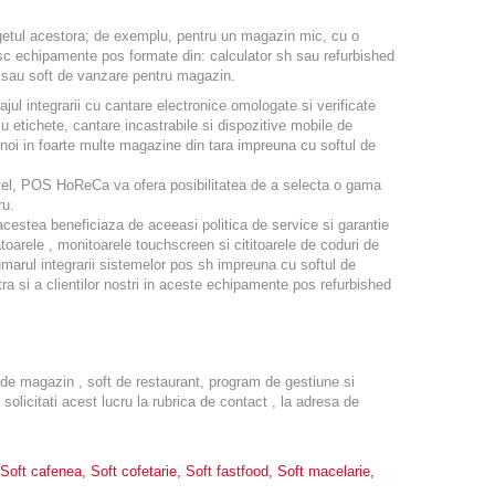
bugetul acestora; de exemplu, pentru un magazin mic, cu o
sc echipamente pos formate din: calculator sh sau refurbished
e sau soft de vanzare pentru magazin.
ajul integrarii cu cantare electronice omologate si verificate
 etichete, cantare incastrabile si dispozitive mobile de
 noi in foarte multe magazine din tara impreuna cu softul de
tel, POS HoReCa va ofera posibilitatea de a selecta o gama
ru.
estea beneficiaza de aceeasi politica de service si garantie
toarele , monitoarele touchscreen si cititoarele de coduri de
numarul integrarii sistemelor pos sh impreuna cu softul de
tra si a clientilor nostri in aceste echipamente pos refurbished
t de magazin , soft de restaurant, program de gestiune si
licitati acest lucru la rubrica de contact , la adresa de
Soft cafenea
,
Soft cofetarie
,
Soft fastfood
,
Soft macelarie
,