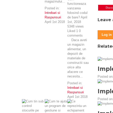
magazinului...
functioneaza
Disco
Posted in:
vanzarea
Intrebari si
folosind codul
Raspunsuri
de bare?
April
Leave
April 1st 2018
1st, 2018
5348
views
Liked
1
0
Log in
comments
Daca aveti
un magazin
Relate
alimentar, un
depozit de
materiale de
constructii sau
orice alta
Impl
afacere ce
necesita...
Posted on
Posted in:
Intrebari si
Impl
Raspunsuri
April 1st 2018
Posted on