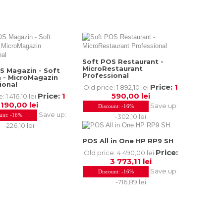
Soft POS Restaurant -
MicroRestaurant
S Magazin - Soft
Professional
 - MicroMagazin
ional
Price:
1
Old price:
1 892,10 lei
Price:
1
590,00 lei
e:
1 416,10 lei
190,00 lei
Save up:
Discount:
-16%
Save up:
unt:
-16%
-302,10 lei
-226,10 lei
POS All in One HP RP9 SH
Price:
Old price:
4 490,00 lei
3 773,11 lei
Save up:
Discount:
-16%
-716,89 lei