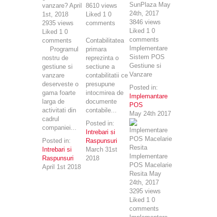
SunPlaza
May
vanzare?
April
8610
views
24th, 2017
1st, 2018
Liked
1
0
3846
views
2935
views
comments
Liked
1
0
Liked
1
0
comments
comments
Contabilitatea
Implementare
Programul
primara
Sistem POS
nostru de
reprezinta o
Gestiune si
gestiune si
sectiune a
Vanzare
vanzare
contabilitatii ce
deserveste o
presupune
Posted in:
gama foarte
intocmirea de
Implemantare
larga de
documente
POS
activitati din
contabile...
May 24th 2017
cadrul
Posted in:
companiei...
Intrebari si
Posted in:
Raspunsuri
Intrebari si
March 31st
Implementare
Raspunsuri
2018
POS Macelarie
April 1st 2018
Resita
May
24th, 2017
3295
views
Liked
1
0
comments