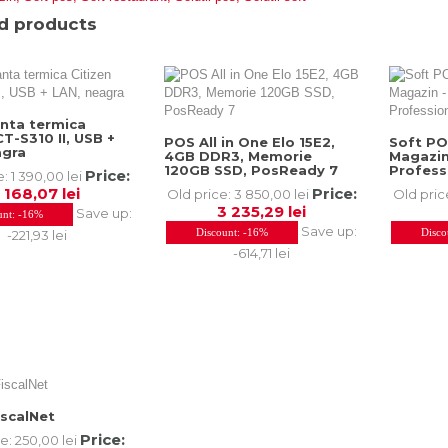
d products
nta termica
CT-S310 II, USB +
POS All in One Elo 15E2,
Soft PO
agra
4GB DDR3, Memorie
Magazin
120GB SSD, PosReady 7
Profess
Price:
e:
1 390,00 lei
1 168,07 lei
Price:
Old price:
3 850,00 lei
Old pric
3 235,29 lei
Save up:
unt:
-16%
Save up:
Discount:
-16%
Disco
-221,93 lei
-614,71 lei
iscalNet
Price:
ce:
250,00 lei