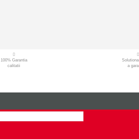
100% Garantia
Solutiona
calitatii
a garan