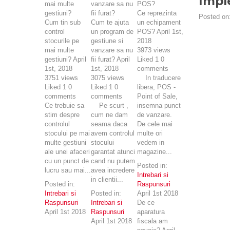
Impl
Ce reprezinta
Posted on
Cum tin sub
Cum te ajuta
un echipament
control
un program de
POS?
April 1st,
stocurile pe
gestiune si
2018
mai multe
vanzare sa nu
3973
views
gestiuni?
April
fii furat?
April
Liked
1
0
1st, 2018
1st, 2018
comments
3751
views
3075
views
In traducere
Liked
1
0
Liked
1
0
libera, POS -
comments
comments
Point of Sale,
Ce trebuie sa
Pe scurt ,
insemna punct
stim despre
cum ne dam
de vanzare.
controlul
seama daca
De cele mai
stocului pe mai
avem controlul
multe ori
multe gestiuni
stocului
vedem in
ale unei afaceri
garantat atunci
magazine...
cu un punct de
cand nu putem
Posted in:
lucru sau mai...
avea incredere
Intrebari si
in clientii...
Posted in:
Raspunsuri
Intrebari si
Posted in:
April 1st 2018
Raspunsuri
Intrebari si
De ce
April 1st 2018
Raspunsuri
aparatura
April 1st 2018
fiscala am