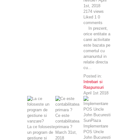
nevoie?
April
1st, 2018
2174
views
Liked
1
0
comments
In prezent,
orice entitate a
carei activitate
este bazata pe
comertul cu
amanuntul in
relatie directa
cu...
Posted in:
Intrebari si
Raspunsuri
April 1st 2018
Ce este
contabilitatea
Implementare
La ce foloseste
primara ?
POS Uncle
un program de
March 31st,
John Bucuresti
gestiune si
2018