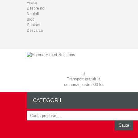
Acasa
Despre noi
Noutati
Blog
Contact
Descarca
Transport gratuit la
comenzi peste 900 lei
CATEGORII
Cauta