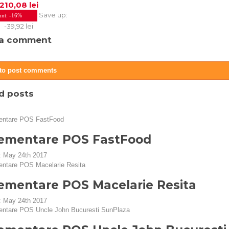
210,08 lei
Save up:
unt:
-16%
-39,92 lei
 a comment
 to post comments
d posts
ementare POS FastFood
:
May 24th 2017
ementare POS Macelarie Resita
:
May 24th 2017