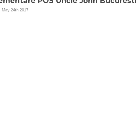
ementare POS Uncle John Bucuresti
:
May 24th 2017