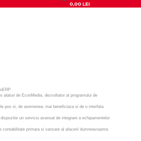
0,00 LEI
>
croERP.
es alaturi de EconMedia, dezvoltator al programului de
e pos si, de asemenea, mai beneficiaza si de o interfata
spozitie un serviciu avansat de integrare a echipamentelor
contabilitate primara si vanzare al afacerii dumneavoastra.