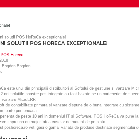
onale!
ANI SOLUTII POS HORECA EXCEPTIONALE!
:
POS Horeca
 2018
:
Bogdan Bogdan
s
 este unul din principalii distribuitori al Softului de gestiune si vanzare Mi
2 ani solutiile noastre pos integrate au fost bazate pe un parteneriat de succ
si vanzare MicroERP.
 de contabilitate primara si vanzare dispune de o buna integrare cu sistemel
n foarte prietenoasa.
ienta de peste 10 ani in domeniul IT si Software, POS HoReCa va pune la di
ware impreuna cu majoritatea caselor de marcat de pe piata.
 poshoreca.ro veti gasi o gama variata de produse destinate segmentului de 