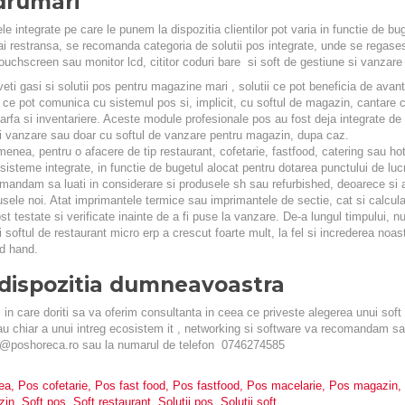
drumari
le integrate pe care le punem la dispozitia clientilor pot varia in functie de 
i restransa, se recomanda categoria de solutii pos integrate, unde se regase
touchscreen sau monitor lcd, cititor coduri bare si soft de gestiune si vanzar
 veti gasi si solutii pos pentru magazine mari , solutii ce pot beneficia de avant
 ce pot comunica cu sistemul pos si, implicit, cu softul de magazin, cantare cu
arfa si inventariere. Aceste module profesionale pos au fost deja integrate de
i vanzare sau doar cu softul de vanzare pentru magazin, dupa caz.
a, pentru o afacere de tip restaurant, cofetarie, fastfood, catering sau ho
 sisteme integrate, in functie de bugetul alocat pentru dotarea punctului de luc
dam sa luati in considerare si produsele sh sau refurbished, deoarece si ac
usele noi. Atat imprimantele termice sau imprimantele de sectie, cat si calcula
ost testate si verificate inainte de a fi puse la vanzare. De-a lungul timpului, 
 softul de restaurant micro erp a crescut foarte mult, la fel si increderea noas
d hand.
dispozitia dumneavoastra
l in care doriti sa va oferim consultanta in ceea ce priveste alegerea unui sof
u chiar a unui intreg ecosistem it , networking si software va recomandam sa so
ce@poshoreca.ro sau la numarul de telefon 0746274585
ea
,
Pos cofetarie
,
Pos fast food
,
Pos fastfood
,
Pos macelarie
,
Pos magazin
,
zin
,
Soft pos
,
Soft restaurant
,
Solutii pos
,
Solutii soft