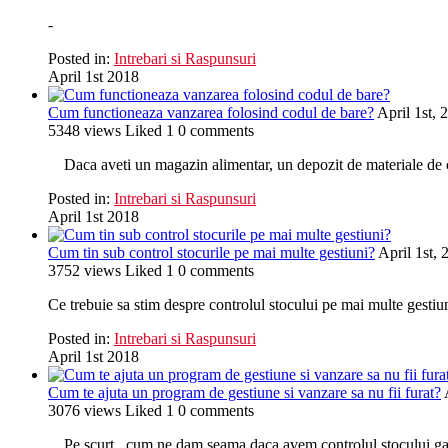
-
Posted in:
Intrebari si Raspunsuri
April 1st 2018
Cum functioneaza vanzarea folosind codul de bare?
April 1st, 
5348
views
Liked
1
0
comments
Daca aveti un magazin alimentar, un depozit de materiale de con
Posted in:
Intrebari si Raspunsuri
April 1st 2018
Cum tin sub control stocurile pe mai multe gestiuni?
April 1st, 
3752
views
Liked
1
0
comments
Ce trebuie sa stim despre controlul stocului pe mai multe gestiun
Posted in:
Intrebari si Raspunsuri
April 1st 2018
Cum te ajuta un program de gestiune si vanzare sa nu fii furat?
3076
views
Liked
1
0
comments
Pe scurt , cum ne dam seama daca avem controlul stocului garan