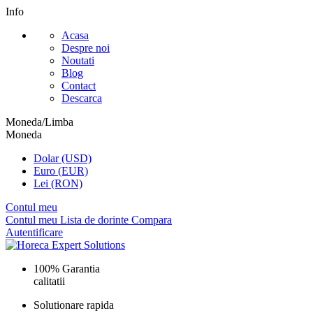
Info
Acasa
Despre noi
Noutati
Blog
Contact
Descarca
Moneda/Limba
Moneda
Dolar (USD)
Euro (EUR)
Lei (RON)
Contul meu
Contul meu
Lista de dorinte
Compara
Autentificare
100% Garantia
calitatii
Solutionare rapida