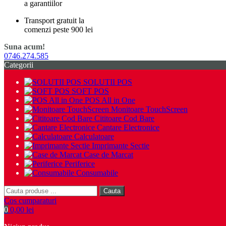
a garantiilor
Transport gratuit la
comenzi peste 900 lei
Suna acum!
0746.274.585
Categorii
SOLUTII POS
SOFT POS
POS All in One
Monitoare TouchScreen
Cititoare Cod Bare
Cantare Electronice
Calculatoare
Imprimante Sectie
Case de Marcat
Periferice
Consumabile
Cauta
Cos cumparaturi
0
0,00 lei