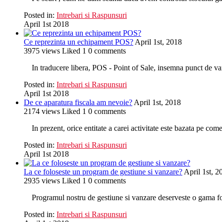
Posted in:
Intrebari si Raspunsuri
April 1st 2018
Ce reprezinta un echipament POS?
April 1st, 2018
3975
views
Liked
1
0
comments
In traducere libera, POS - Point of Sale, insemna punct de v
Posted in:
Intrebari si Raspunsuri
April 1st 2018
De ce aparatura fiscala am nevoie?
April 1st, 2018
2174
views
Liked
1
0
comments
In prezent, orice entitate a carei activitate este bazata pe comer
Posted in:
Intrebari si Raspunsuri
April 1st 2018
La ce foloseste un program de gestiune si vanzare?
April 1st, 2
2935
views
Liked
1
0
comments
Programul nostru de gestiune si vanzare deserveste o gama foart
Posted in:
Intrebari si Raspunsuri