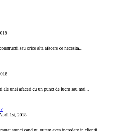
2018
structii sau orice alta afacere ce necesita...
2018
i ale unei afaceri cu un punct de lucru sau mai...
April 1st, 2018
tat atunci cand nu putem avea incredere in clientii...