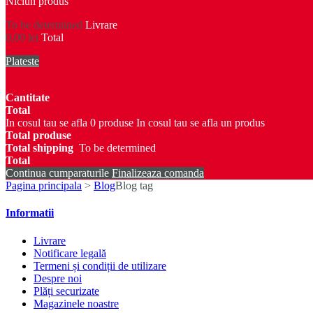
Niciun produs
To be determined
Livrare
0,00 lei
Total
Plateste
Produs adaugat in cosul tau
Cantitate
Total
In cosul tau se afla
0
produse
In cosul tau se afla un produs
Total produse
Total shipping
To be determined
Total
Continua cumparaturile
Finalizeaza comanda
Pagina principala
>
Blog
Blog tag
Informatii
Livrare
Notificare legală
Termeni și condiții de utilizare
Despre noi
Plăți securizate
Magazinele noastre