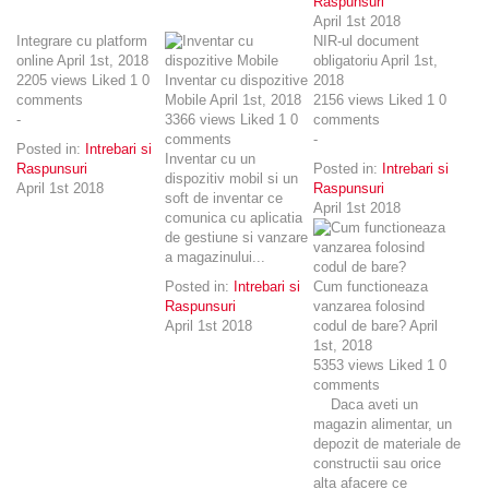
Raspunsuri
April 1st 2018
Integrare cu platform
NIR-ul document
online
April 1st, 2018
obligatoriu
April 1st,
2205
views
Liked
1
0
Inventar cu dispozitive
2018
comments
Mobile
April 1st, 2018
2156
views
Liked
1
0
-
3366
views
Liked
1
0
comments
comments
-
Posted in:
Intrebari si
Inventar cu un
Raspunsuri
Posted in:
Intrebari si
dispozitiv mobil si un
April 1st 2018
Raspunsuri
soft de inventar ce
April 1st 2018
comunica cu aplicatia
de gestiune si vanzare
a magazinului...
Posted in:
Intrebari si
Cum functioneaza
Raspunsuri
vanzarea folosind
April 1st 2018
codul de bare?
April
1st, 2018
5353
views
Liked
1
0
comments
Daca aveti un
magazin alimentar, un
depozit de materiale de
constructii sau orice
alta afacere ce