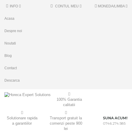
INFO
CONTUL MEU
MONEDA/LIMBA
Acasa
Despre noi
Noutati
Blog
Contact
Descarca
100% Garantia
calitatii
Solutionare rapida
Transport gratuit la
SUNA ACUM!
a garantiilor
comenzi peste 900
0746.274.585
lei