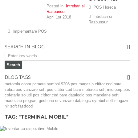
Posted in:
Intrebari si
POS Horeca
Raspunsuri
Intrebari si
April 1st 2018
Raspunsuri
Implemantare POS
SEARCH IN BLOG
BLOG TAGS
motorola
conta primara
symbol 9208
pos magazin
cititor cod bare
zebra
pos vanzare
soft pos
cititor cod bare motorola
soft microerp
pos
cofetarie
solutii pos
cititor cod bare datalogic
pos macelarie
soft
macelarie
program gestiune si vanzare
datalogic
symbol
soft magazin
nir
soft fastfood
TAG: "TERMINAL MOBIL"