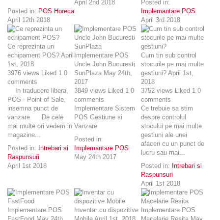
April 2nd 2018
Posted in:
Posted in:
POS Horeca
Implemantare POS
April 12th 2018
April 3rd 2018
Ce reprezinta un
echipament POS?
April
Implementare POS
Cum tin sub control
1st, 2018
Uncle John Bucuresti
stocurile pe mai multe
3976
views
Liked
1
0
SunPlaza
May 24th,
gestiuni?
April 1st,
comments
2017
2018
In traducere libera,
3849
views
Liked
1
0
3752
views
Liked
1
0
POS - Point of Sale,
comments
comments
insemna punct de
Implementare Sistem
Ce trebuie sa stim
vanzare. De cele
POS Gestiune si
despre controlul
mai multe ori vedem in
Vanzare
stocului pe mai multe
magazine...
gestiuni ale unei
Posted in:
afaceri cu un punct de
Posted in:
Intrebari si
Implemantare POS
lucru sau mai...
Raspunsuri
May 24th 2017
April 1st 2018
Posted in:
Intrebari si
Raspunsuri
April 1st 2018
Implementare POS
Inventar cu dispozitive
Implementare POS
FastFood
May 24th,
Mobile
April 1st, 2018
Macelarie Resita
May