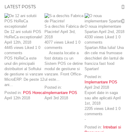
LATEST POSTS
S-a deschis Fabrica de
O noua implementare
De 12 ani solutii POS
Placinte!
April 3rd,
Spartan
April 2nd, 2018
HoReCa exceptionale!
2018
4330
views
Liked
1
0
April 12th, 2018
4077
views
Liked
1
0
comments
4445
views
Liked
1
0
comments
Spartan Alba Iulia! Una
comments
Aceasta locatie a
din cele mai frumoase
POS HoReCa este
fost dotata cu un
deschideri din lantul de
unul din principalii
Sistem POS ce detine
franciza fast food
distribuitori al Softului
modul de gestiune si
Spartan!
de gestiune si vanzare
vanzare. Front Office-
Posted in:
MicroERP. De peste 12
ul este...
Implemantare POS
ani...
Posted in:
April 2nd 2018
Posted in:
POS Horeca
Implemantare POS
Export date in saga
April 12th 2018
April 3rd 2018
sau alte aplicatii
April
1st, 2018
2205
views
Liked
1
0
comments
-
Posted in:
Intrebari si