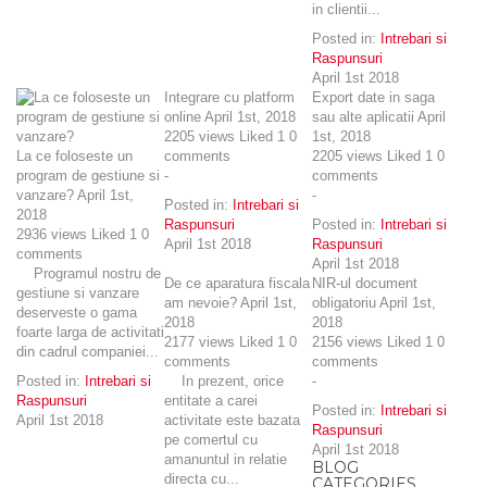
in clientii...
Posted in:
Intrebari si
Raspunsuri
April 1st 2018
Integrare cu platform
Export date in saga
online
April 1st, 2018
sau alte aplicatii
April
2205
views
Liked
1
0
1st, 2018
La ce foloseste un
comments
2205
views
Liked
1
0
program de gestiune si
-
comments
vanzare?
April 1st,
-
Posted in:
Intrebari si
2018
Raspunsuri
Posted in:
Intrebari si
2936
views
Liked
1
0
April 1st 2018
Raspunsuri
comments
April 1st 2018
Programul nostru de
De ce aparatura fiscala
NIR-ul document
gestiune si vanzare
am nevoie?
April 1st,
obligatoriu
April 1st,
deserveste o gama
2018
2018
foarte larga de activitati
2177
views
Liked
1
0
2156
views
Liked
1
0
din cadrul companiei...
comments
comments
Posted in:
Intrebari si
In prezent, orice
-
Raspunsuri
entitate a carei
Posted in:
Intrebari si
April 1st 2018
activitate este bazata
Raspunsuri
pe comertul cu
April 1st 2018
amanuntul in relatie
BLOG
directa cu...
CATEGORIES