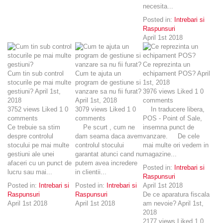
necesita...
Posted in:
Intrebari si
Raspunsuri
April 1st 2018
Ce reprezinta un
Cum tin sub control
Cum te ajuta un
echipament POS?
April
stocurile pe mai multe
program de gestiune si
1st, 2018
gestiuni?
April 1st,
vanzare sa nu fii furat?
3976
views
Liked
1
0
2018
April 1st, 2018
comments
3752
views
Liked
1
0
3079
views
Liked
1
0
In traducere libera,
comments
comments
POS - Point of Sale,
Ce trebuie sa stim
Pe scurt , cum ne
insemna punct de
despre controlul
dam seama daca avem
vanzare. De cele
stocului pe mai multe
controlul stocului
mai multe ori vedem in
gestiuni ale unei
garantat atunci cand nu
magazine...
afaceri cu un punct de
putem avea incredere
Posted in:
Intrebari si
lucru sau mai...
in clientii...
Raspunsuri
Posted in:
Intrebari si
Posted in:
Intrebari si
April 1st 2018
Raspunsuri
Raspunsuri
De ce aparatura fiscala
April 1st 2018
April 1st 2018
am nevoie?
April 1st,
2018
2177
views
Liked
1
0