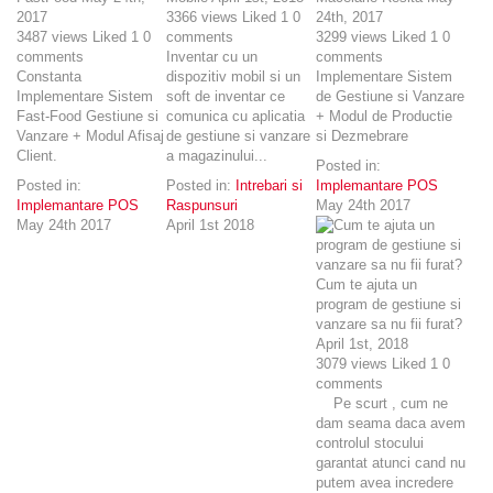
2017
3366
views
Liked
1
0
24th, 2017
3487
views
Liked
1
0
comments
3299
views
Liked
1
0
comments
Inventar cu un
comments
Constanta
dispozitiv mobil si un
Implementare Sistem
Implementare Sistem
soft de inventar ce
de Gestiune si Vanzare
Fast-Food Gestiune si
comunica cu aplicatia
+ Modul de Productie
Vanzare + Modul Afisaj
de gestiune si vanzare
si Dezmebrare
Client.
a magazinului...
Posted in:
Posted in:
Posted in:
Intrebari si
Implemantare POS
Implemantare POS
Raspunsuri
May 24th 2017
May 24th 2017
April 1st 2018
Cum te ajuta un
program de gestiune si
vanzare sa nu fii furat?
April 1st, 2018
3079
views
Liked
1
0
comments
Pe scurt , cum ne
dam seama daca avem
controlul stocului
garantat atunci cand nu
putem avea incredere