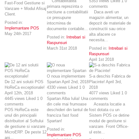
Contabilitatea
5353
views
Liked
1
0
Fast-Food Gestiune si
primara reprezinta o
comments
Vanzare + Modul Afisaj
sectiune a contabilitatii
Daca aveti un
Client.
ce presupune
magazin alimentar, un
Posted in:
intocmirea de
depozit de materiale de
Implemantare POS
documente contabile...
constructii sau orice
May 24th 2017
alta afacere ce
Posted in:
Intrebari si
necesita...
Raspunsuri
March 31st 2018
Posted in:
Intrebari si
Raspunsuri
April 1st 2018
O noua implementare
S-a deschis Fabrica de
De 12 ani solutii POS
Spartan
April 2nd, 2018
Placinte!
April 3rd,
HoReCa exceptionale!
4330
views
Liked
1
0
2018
April 12th, 2018
comments
4077
views
Liked
1
0
4445
views
Liked
1
0
Spartan Alba Iulia! Una
comments
comments
din cele mai frumoase
Aceasta locatie a
POS HoReCa este
deschideri din lantul de
fost dotata cu un
unul din principalii
franciza fast food
Sistem POS ce detine
distribuitori al Softului
Spartan!
modul de gestiune si
de gestiune si vanzare
vanzare. Front Office-
Posted in:
MicroERP. De peste 12
ul este...
Implemantare POS
ani...