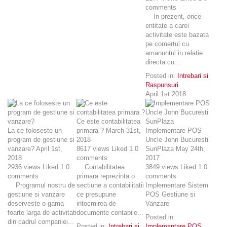
comments
In prezent, orice
entitate a carei
activitate este bazata
pe comertul cu
amanuntul in relatie
directa cu...
Posted in:
Intrebari si
Raspunsuri
April 1st 2018
Ce este contabilitatea
La ce foloseste un
primara ?
March 31st,
Implementare POS
program de gestiune si
2018
Uncle John Bucuresti
vanzare?
April 1st,
8617
views
Liked
1
0
SunPlaza
May 24th,
2018
comments
2017
2936
views
Liked
1
0
Contabilitatea
3849
views
Liked
1
0
comments
primara reprezinta o
comments
Programul nostru de
sectiune a contabilitatii
Implementare Sistem
gestiune si vanzare
ce presupune
POS Gestiune si
deserveste o gama
intocmirea de
Vanzare
foarte larga de activitati
documente contabile...
Posted in:
din cadrul companiei...
Posted in:
Intrebari si
Implemantare POS